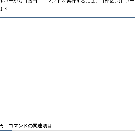
ルバーから［接円］コマンドを実行するには、［作図(2)］ツ
ます。
円］コマンドの関連項目