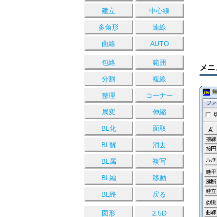
建立
中心線
多角形
連線
曲線
AUTO
包絡
範囲
メニ
分割
複線
整理
コーナー
属変
伸縮
BL化
面取
BL解
消去
BL属
複写
BL編
移動
BL終
戻る
図形
2.5D