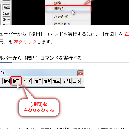
ューバーから［接円］コマンドを実行するには、［作図］を
左
円］を
左クリック
します。
ルバーから［接円］コマンドを実行する