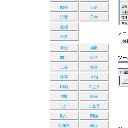
図登
日影
記変
天空
座標
メニ
外変
［接
新規
属取
ツー
開く
線角
上書
鉛直
保存
Ｘ軸
印刷
２点角
切取
線長
コピー
２点長
貼付
間隔
線属性
基設