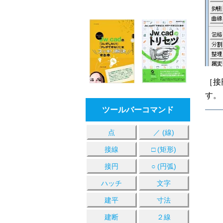
［接
す。
ツールバーコマンド
点
／ (線)
接線
□ (矩形)
接円
○ (円弧)
ハッチ
文字
建平
寸法
建断
２線