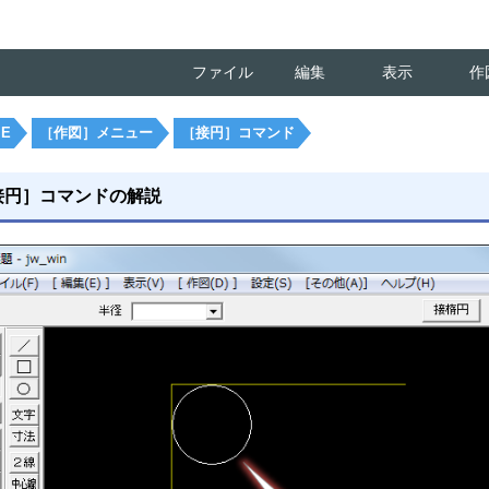
ファイル
編集
表示
作
ME
［作図］メニュー
［接円］コマンド
接円］コマンドの解説