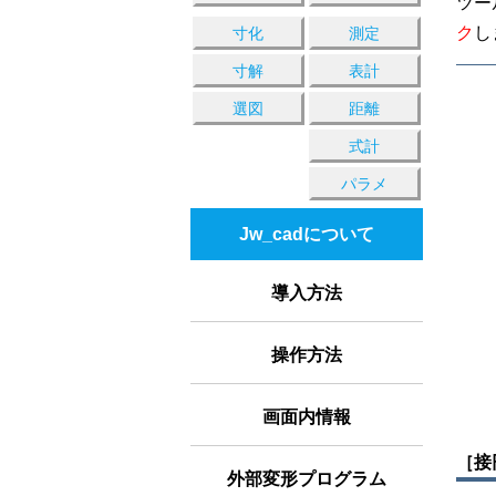
ツー
ク
し
寸化
測定
寸解
表計
選図
距離
式計
パラメ
Jw_cadについて
導入方法
操作方法
画面内情報
［接
外部変形プログラム