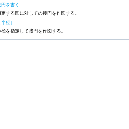
接円を書く
指定する図に対しての接円を作図する。
［半径］
半径を指定して接円を作図する。