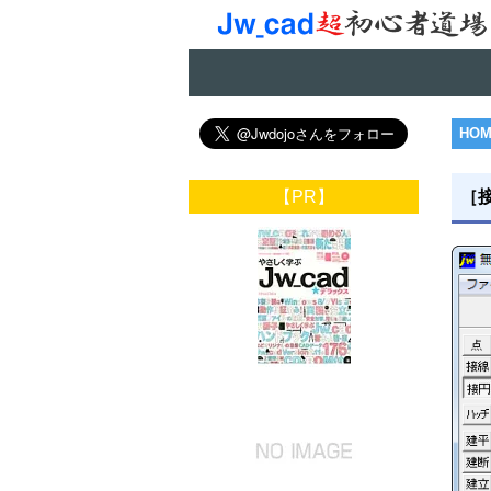
HO
【PR】
［