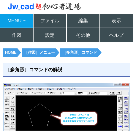
MENU Ξ
ファイル
編集
表示
作図
設定
その他
ヘルプ
HOME
［作図］メニュー
［多角形］コマンド
［多角形］コマンドの解説