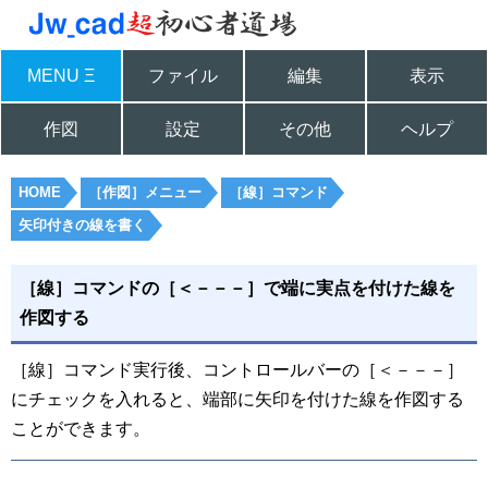
MENU Ξ
ファイル
編集
表示
作図
設定
その他
ヘルプ
HOME
［作図］メニュー
［線］コマンド
矢印付きの線を書く
［線］コマンドの［＜－－－］で端に実点を付けた線を
作図する
［線］コマンド実行後、コントロールバーの［＜－－－］
にチェックを入れると、端部に矢印を付けた線を作図する
ことができます。