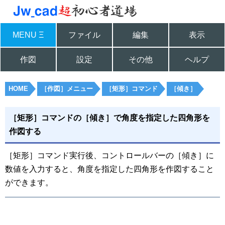
MENU Ξ
ファイル
編集
表示
作図
設定
その他
ヘルプ
HOME
［作図］メニュー
［矩形］コマンド
［傾き］
［矩形］コマンドの［傾き］で角度を指定した四角形を
作図する
［矩形］コマンド実行後、コントロールバーの［傾き］に
数値を入力すると、角度を指定した四角形を作図すること
ができます。